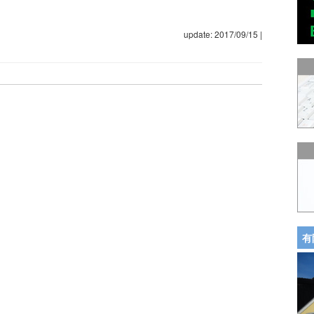
update: 2017/09/15
|
有