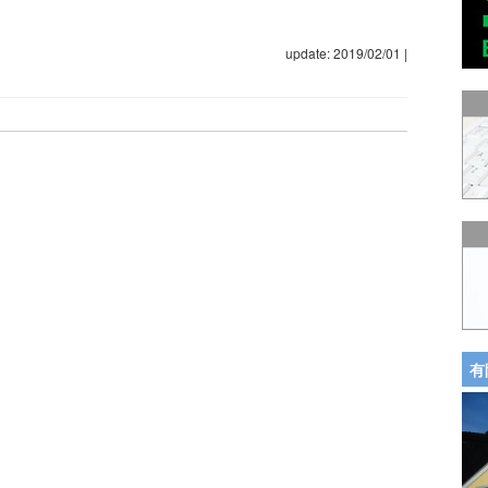
update: 2019/02/01
|
有